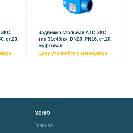
-ЗКС,
Задвижка стальная АТС-ЗКС,
, ст.20,
тип 31с45нж, DN20, PN16, ст.20,
муфтовая
джера
Цену уточняйте у менеджера
МЕНЮ
Главная