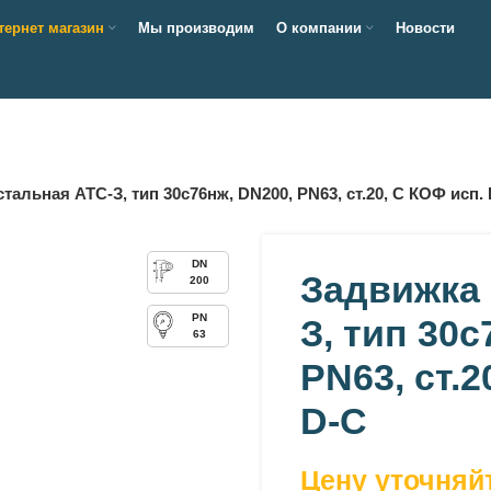
тернет магазин
Мы производим
О компании
Новости
тальная АТС-З, тип 30с76нж, DN200, PN63, ст.20, С КОФ исп.
Задвижка 
200
З, тип 30с
63
PN63, ст.2
D-C
Цену уточняй