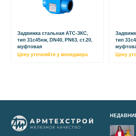
Задвижка стальная АТС-ЗКС,
Задвижк
тип 31с45нж, DN40, PN63, ст.20,
тип 31с4
муфтовая
муфтов
Цену уточняйте у менеджера
Цену ут
НЕДАВНИ