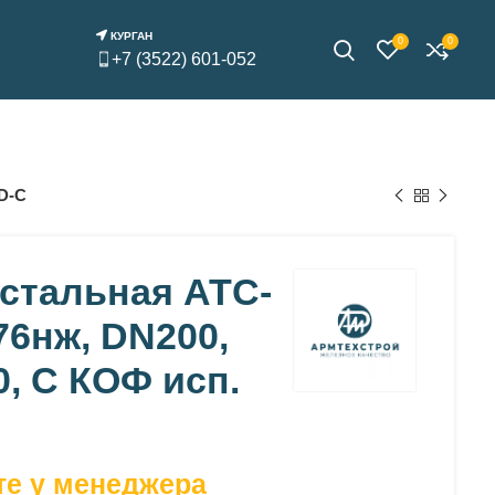
КУРГАН
0
0
+7 (3522) 601-052
 D-C
стальная АТС-
76нж, DN200,
0, С КОФ исп.
те у менеджера