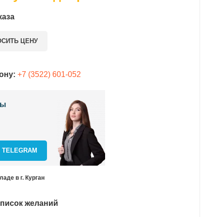
каза
ОСИТЬ ЦЕНУ
ону:
+7 (3522) 601-052
сы
В TELEGRAM
аде в г. Курган
список желаний