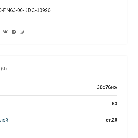
0-PN63-00-KDC-13996
(0)
30с76нж
63
алей
ст.20