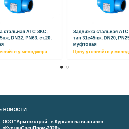
а стальная АТС-ЗКС,
Задвижка стальная АТС
5нж, DN32, PN63, ст.20,
тип 31с45нж, DN20, PN250
ая
муфтовая
очняйте у менеджера
Цену уточняйте у мене
Е НОВОСТИ
ООО “Армтехстрой” в Кургане на выставке
«КурганСпецПром-2026»