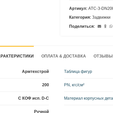
Артикул:
АТС-З-DN20
Категория:
Задвижки
Поделиться:
АРАКТЕРИСТИКИ
ОПЛАТА & ДОСТАВКА
ОТЗЫВЫ 
Армтехстрой
Таблица фигур
200
PN, кгс/см²
С КОФ исп. D-C
Материал корпусных дет
Ручной