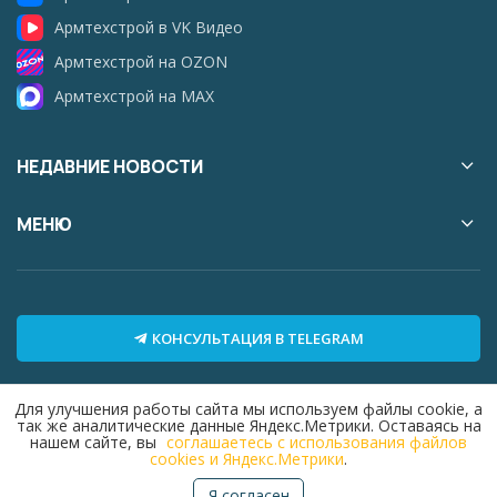
Армтехстрой в VK Видео
Армтехстрой на OZON
Армтехстрой на MAX
НЕДАВНИЕ НОВОСТИ
МЕНЮ
КОНСУЛЬТАЦИЯ В TELEGRAM
Для улучшения работы сайта мы используем файлы cookie, а
так же аналитические данные Яндекс.Метрики. Оставаясь на
нашем сайте, вы
соглашаетесь с использования файлов
cookies и Яндекс.Метрики
.
®
2010-2026,
Армтехстрой
- зарегистрированный товарный
Я согласен
знак. Свидетельство №490893 и №405043