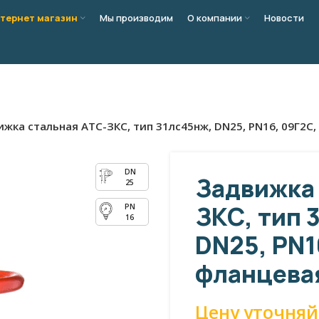
тернет магазин
Мы производим
О компании
Новости
жка стальная АТС-ЗКС, тип 31лс45нж, DN25, PN16, 09Г2С,
Задвижка 
25
ЗКС, тип 
16
DN25, PN1
фланцевая
Цену уточняй