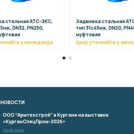
а стальная АТС-ЗКС,
Задвижка стальная АТ
5нж, DN32, PN250,
тип 31с45нж, DN20, PN40
муфтовая
муфтовая
очняйте у менеджера
Цену уточняйте у мен
 НОВОСТИ
ООО “Армтехстрой” в Кургане на выставке
«КурганСпецПром-2026»
18.06.2026