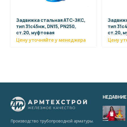
Задвижка стальная АТС-ЗКС,
Задвижк
тип 31с45нж, DN15, PN250,
тип 31с4
ст.20, муфтовая
ст.20, 
Цену уточняйте у менеджера
Цену ут
НЕДАВНИЕ
Производство трубопроводной арматуры.