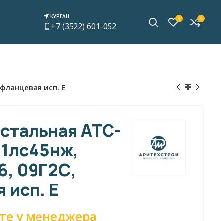
КУРГАН
0
0
+7 (3522) 601-052
 фланцевая исп. E
стальная АТС-
31лс45нж,
6, 09Г2С,
 исп. E
те у менеджера