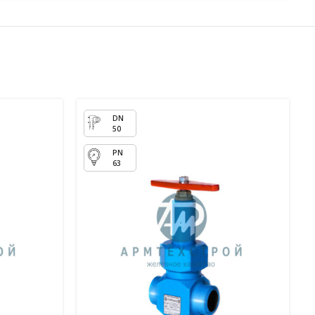
50
63