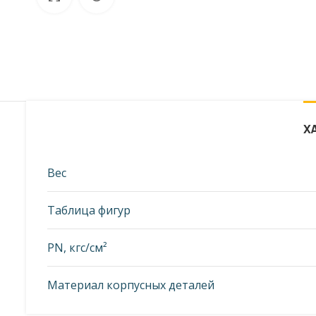
от фото представленных на странице!
Х
Вес
Таблица фигур
PN, кгс/см²
Материал корпусных деталей