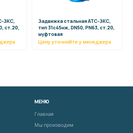
С-ЗКС,
Задвижка стальная АТС-ЗКС,
, ст.20,
тип 31с45нж, DN50, PN63, ст.20,
муфтовая
еджера
Цену уточняйте у менеджера
МЕНЮ
Главная
Мы производим