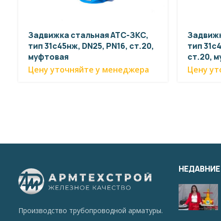
Задвижка стальная АТС-ЗКС,
Задвижк
тип 31с45нж, DN25, PN16, ст.20,
тип 31с4
муфтовая
ст.20, 
Цену уточняйте у менеджера
Цену ут
НЕДАВНИЕ
Производство трубопроводной арматуры.