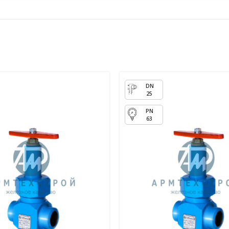
25
63