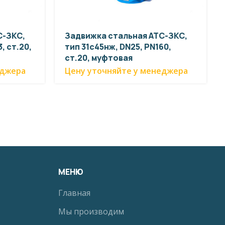
С-ЗКС,
Задвижка стальная АТС-ЗКС,
, ст.20,
тип 31с45нж, DN25, PN160,
ст.20, муфтовая
еджера
Цену уточняйте у менеджера
МЕНЮ
Главная
Мы производим