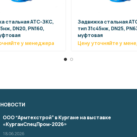
а стальная АТС-ЗКС,
Задвижка стальная АТ
5нж, DN20, PN160,
тип 31с45нж, DN25, PN63
муфтовая
муфтовая
очняйте у менеджера
Цену уточняйте у мен
 НОВОСТИ
ООО “Армтехстрой” в Кургане на выставке
«КурганСпецПром-2026»
18.06.2026