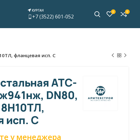
КУРГАН
0
0
+7 (3522) 601-052
10ТЛ, фланцевая исп. С
стальная АТС-
нж941нж, DN80,
18Н10ТЛ,
 исп. С
те у менеджера