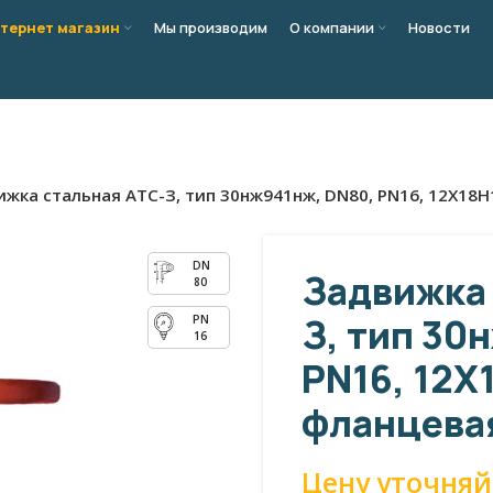
тернет магазин
Мы производим
О компании
Новости
жка стальная АТС-З, тип 30нж941нж, DN80, PN16, 12Х18Н
Задвижка 
80
З, тип 30
16
PN16, 12Х
фланцевая
Цену уточняй