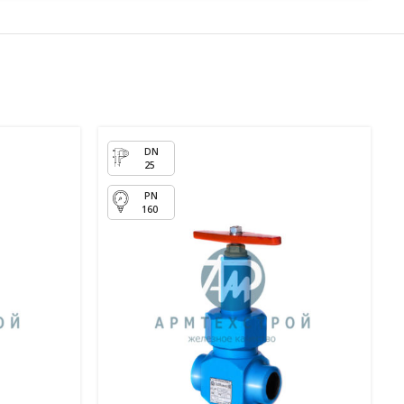
25
160