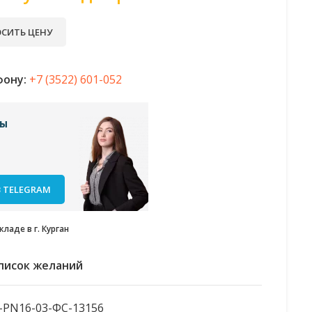
СИТЬ ЦЕНУ
фону:
+7 (3522) 601-052
сы
 TELEGRAM
ладе в г. Курган
список желаний
-PN16-03-ФС-13156