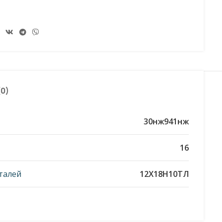
0)
30нж941нж
16
талей
12Х18Н10ТЛ