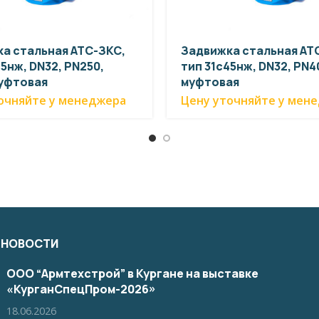
а стальная АТС-ЗКС,
Задвижка стальная АТ
5нж, DN32, PN250,
тип 31с45нж, DN32, PN40
муфтовая
муфтовая
очняйте у менеджера
Цену уточняйте у мен
 НОВОСТИ
ООО “Армтехстрой” в Кургане на выставке
«КурганСпецПром-2026»
18.06.2026