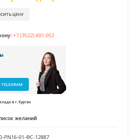
СИТЬ ЦЕНУ
фону:
+7 (3522) 601-052
сы
 TELEGRAM
ладе в г. Курган
список желаний
0-PN16-01-ФС-12887