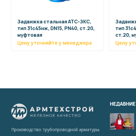
Задвижка стальная АТС-ЗКС,
Задвижк
тип 31с45нж, DN15, PN40, ст.20,
тип 31с4
муфтовая
ст.20, 
Цену уточняйте у менеджера
Цену ут
НЕДАВНИЕ
Производство трубопроводной арматуры.