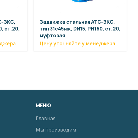
С-ЗКС,
Задвижка стальная АТС-ЗКС,
, ст.20,
тип 31с45нж, DN15, PN160, ст.20,
муфтовая
еджера
Цену уточняйте у менеджера
МЕНЮ
Главная
Мы производим