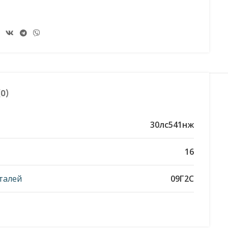
0)
30лс541нж
16
талей
09Г2С