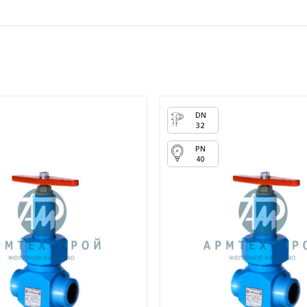
32
40