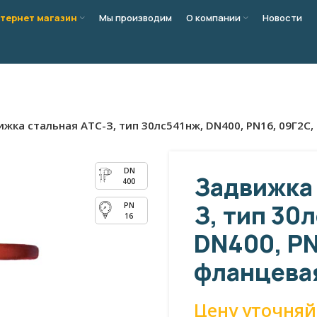
тернет магазин
Мы производим
О компании
Новости
жка стальная АТС-З, тип 30лс541нж, DN400, PN16, 09Г2С,
Задвижка 
400
З, тип 30
16
DN400, PN
фланцевая
Цену уточняй