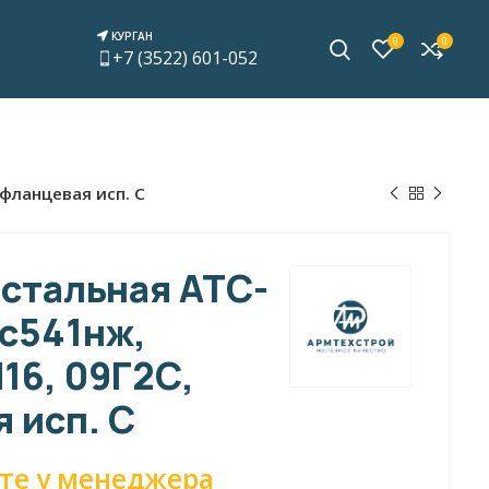
КУРГАН
0
0
+7 (3522) 601-052
 фланцевая исп. С
стальная АТС-
лс541нж,
16, 09Г2С,
 исп. С
те у менеджера