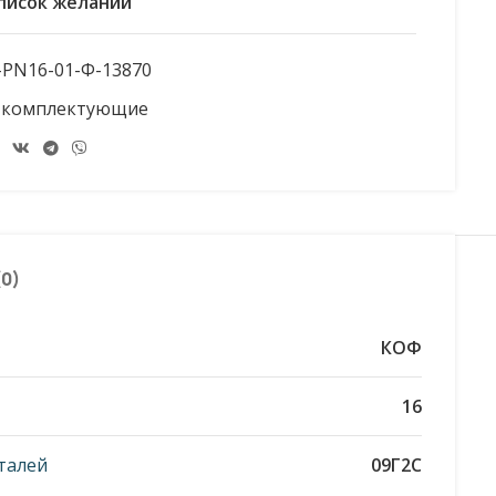
список желаний
PN16-01-Ф-13870
 комплектующие
0)
КОФ
16
талей
09Г2С