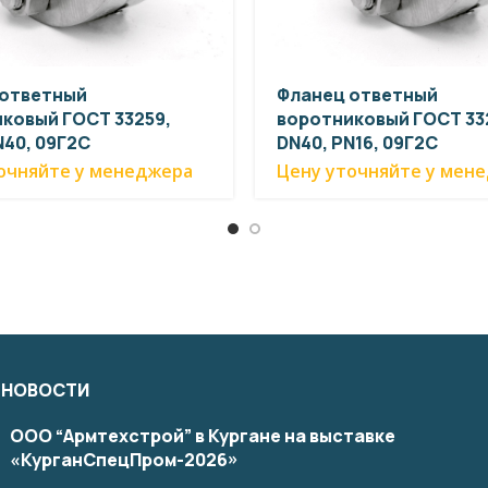
 ответный
Фланец ответный
ковый ГОСТ 33259,
воротниковый ГОСТ 33
N40, 09Г2С
DN40, PN16, 09Г2С
очняйте у менеджера
Цену уточняйте у мен
 НОВОСТИ
ООО “Армтехстрой” в Кургане на выставке
«КурганСпецПром-2026»