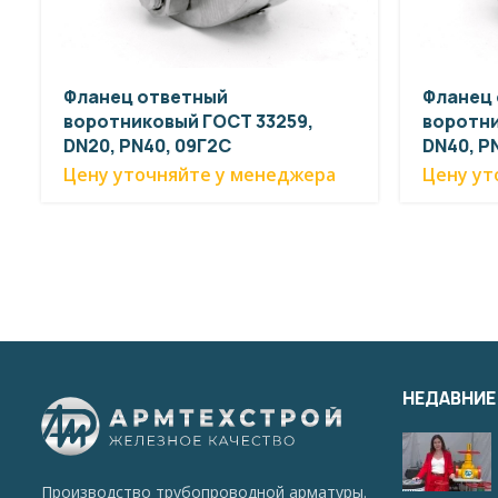
Фланец ответный
Фланец
воротниковый ГОСТ 33259,
воротни
DN20, PN40, 09Г2С
DN40, P
Цену уточняйте у менеджера
Цену ут
НЕДАВНИЕ
Производство трубопроводной арматуры.