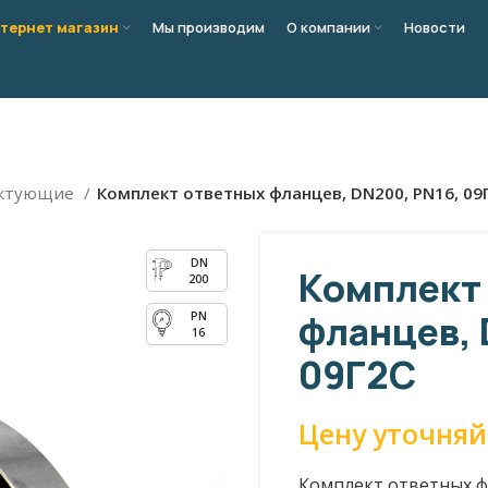
тернет магазин
Мы производим
О компании
Новости
ектующие
Комплект ответных фланцев, DN200, PN16, 09
Комплект
200
фланцев, 
16
09Г2С
Цену уточняй
Комплект ответных ф