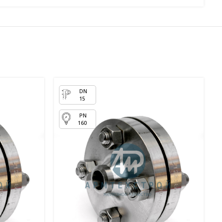
15
160