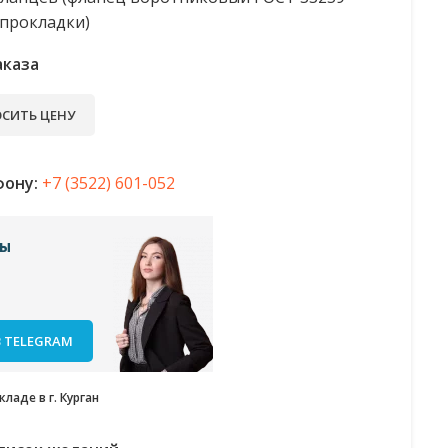
 прокладки)
аказа
СИТЬ ЦЕНУ
фону:
+7 (3522) 601-052
сы
 TELEGRAM
ладе в г. Курган