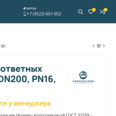
КУРГАН
0
0
+7 (3522) 601-052
Г2С
 ответных
DN200, PN16,
те у менеджера
ланцев (фланец воротниковый ГОСТ 33259 –