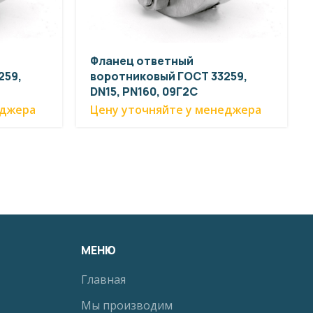
Фланец ответный
259,
воротниковый ГОСТ 33259,
DN15, PN160, 09Г2С
еджера
Цену уточняйте у менеджера
МЕНЮ
Главная
Мы производим