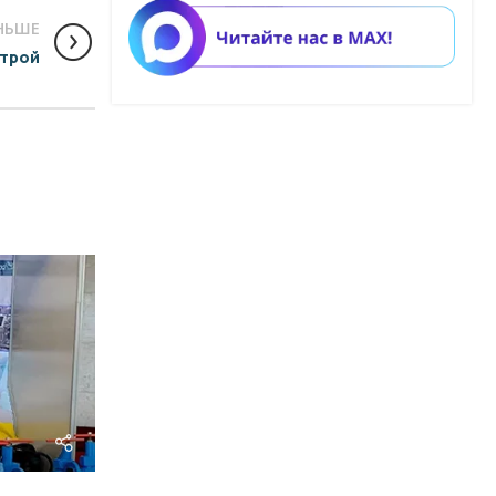
НЬШЕ
строй
Армтехстрой