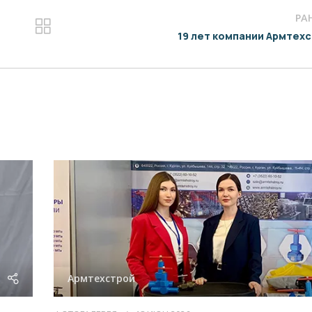
РА
19 лет компании Армтех
Армтехстрой