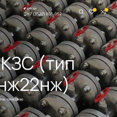
КУРГАН
0
0
+7 (3522) 601-052
КЗС (тип
5нж22нж)
2НЖ, 15НЖ22НЖ)