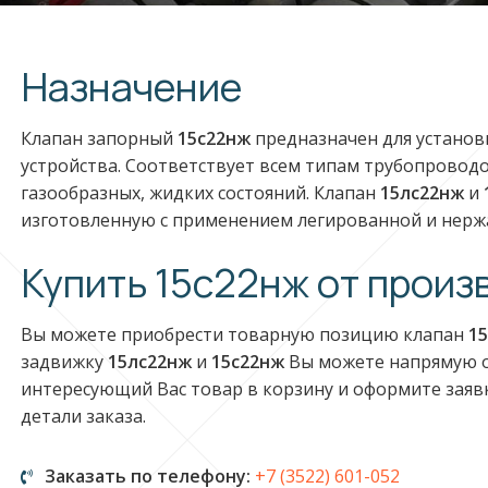
Назначение
Клапан запорный
15с22нж
предназначен для установ
устройства. Соответствует всем типам трубопровод
газообразных, жидких состояний. Клапан
15лс22нж
и
изготовленную с применением легированной и нерж
Купить 15с22нж от прои
Вы можете приобрести товарную позицию клапан
1
задвижку
15лс22нж
и
15с22нж
Вы можете напрямую о
интересующий Вас товар в корзину и оформите заявк
детали заказа.
Заказать по телефону:
+7 (3522) 601-052