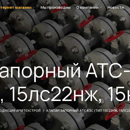
тернет магазин
Мы производим
О компании
Новости
запорный АТС-
, 15лс22нж, 1
ОДУКЦИЯ АРМТЕХСТРОЙ
КЛАПАН ЗАПОРНЫЙ АТС-КЗС (ТИП 15С22НЖ, 15ЛС2