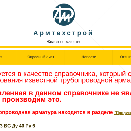
Армтехстрой
Железное качество
ия
Опросный лист
Новости
Отзыв
ется в качестве справочника, который 
нования известной трубопроводной арма
ленная в данном справочнике не я
 производим это.
опроводная арматура находится в разделе
"Продук
 ВG Ду 40 Ру 6