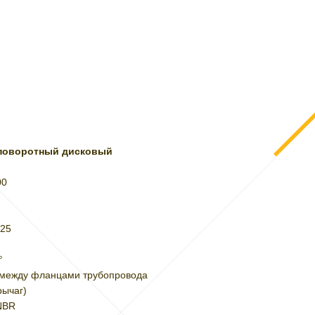
поворотный дисковый
00
G25
°
 между фланцами трубопровода
рычаг)
NBR