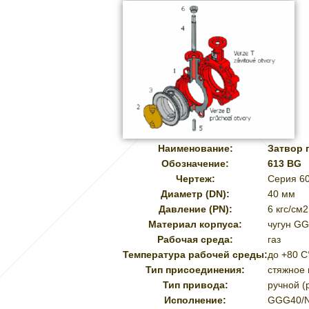
Наименование:
Затвор 
Обозначение:
613 ВG
Чертеж:
Серия 6
Диаметр (DN):
40 мм
Давление (PN):
6 кгс/см
2
Материал корпуса:
чугун G
Рабочая среда:
газ
Температура рабочей среды:
до +80 C
Тип присоединения:
стяжное
Тип привода:
ручной (
Исполнение:
GGG40/