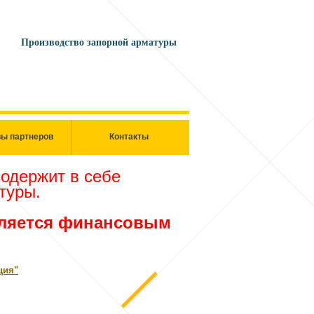
Производство запорной арматуры
ы партнеров
Контакты
содержит в себе
туры.
вляется финансовым
ция"