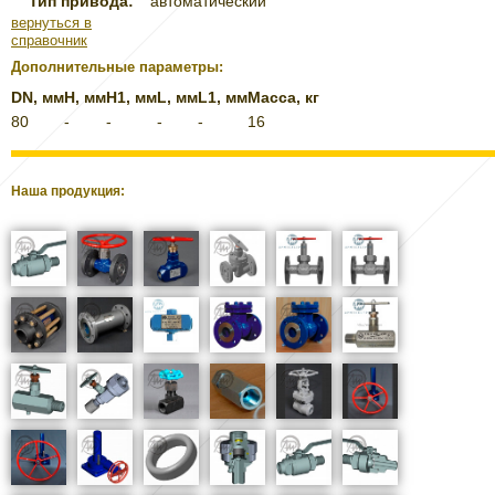
Тип привода:
автоматический
вернуться в
справочник
Дополнительные параметры:
DN, мм
H, мм
H1, мм
L, мм
L1, мм
Масса, кг
80
-
-
-
-
16
Наша продукция: